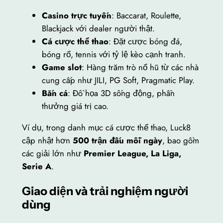
Casino trực tuyến
: Baccarat, Roulette,
Blackjack với dealer người thật.
Cá cược thể thao
: Đặt cược bóng đá,
bóng rổ, tennis với tỷ lệ kèo cạnh tranh.
Game slot
: Hàng trăm trò nổ hũ từ các nhà
cung cấp như JILI, PG Soft, Pragmatic Play.
Bắn cá
: Đồ họa 3D sống động, phần
thưởng giá trị cao.
Ví dụ, trong danh mục cá cược thể thao, Luck8
cập nhật hơn
500 trận đấu mỗi ngày
, bao gồm
các giải lớn như
Premier League, La Liga,
Serie A
.
Giao diện và trải nghiệm người
dùng