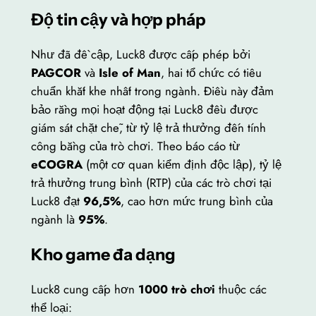
Độ tin cậy và hợp pháp
Như đã đề cập, Luck8 được cấp phép bởi
PAGCOR
và
Isle of Man
, hai tổ chức có tiêu
chuẩn khắt khe nhất trong ngành. Điều này đảm
bảo rằng mọi hoạt động tại Luck8 đều được
giám sát chặt chẽ, từ tỷ lệ trả thưởng đến tính
công bằng của trò chơi. Theo báo cáo từ
eCOGRA
(một cơ quan kiểm định độc lập), tỷ lệ
trả thưởng trung bình (RTP) của các trò chơi tại
Luck8 đạt
96,5%
, cao hơn mức trung bình của
ngành là
95%
.
Kho game đa dạng
Luck8 cung cấp hơn
1000 trò chơi
thuộc các
thể loại: