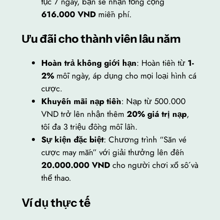
tục 7 ngày, bạn sẽ nhận tổng cộng
616.000 VND
miễn phí.
Ưu đãi cho thành viên lâu năm
Hoàn trả không giới hạn
: Hoàn tiền từ
1-
2%
mỗi ngày, áp dụng cho mọi loại hình cá
cược.
Khuyến mãi nạp tiền
: Nạp từ 500.000
VND trở lên nhận thêm
20% giá trị nạp
,
tối đa 3 triệu đồng mỗi lần.
Sự kiện đặc biệt
: Chương trình “Săn vé
cược may mắn” với giải thưởng lên đến
20.000.000 VND
cho người chơi xổ số và
thể thao.
Ví dụ thực tế