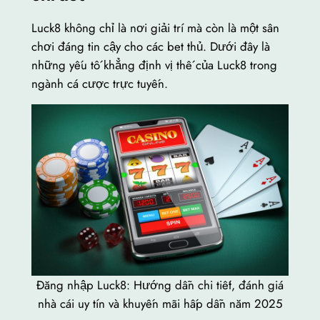
Luck8 không chỉ là nơi giải trí mà còn là một sân
chơi đáng tin cậy cho các bet thủ. Dưới đây là
những yếu tố khẳng định vị thế của Luck8 trong
ngành cá cược trực tuyến.
Đăng nhập Luck8: Hướng dẫn chi tiết, đánh giá
nhà cái uy tín và khuyến mãi hấp dẫn năm 2025