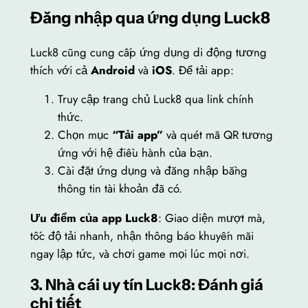
Đăng nhập qua ứng dụng Luck8
Luck8 cũng cung cấp ứng dụng di động tương
thích với cả
Android
và
iOS
. Để tải app:
Truy cập trang chủ Luck8 qua link chính
thức.
Chọn mục
“Tải app”
và quét mã QR tương
ứng với hệ điều hành của bạn.
Cài đặt ứng dụng và đăng nhập bằng
thông tin tài khoản đã có.
Ưu điểm của app Luck8
: Giao diện mượt mà,
tốc độ tải nhanh, nhận thông báo khuyến mãi
ngay lập tức, và chơi game mọi lúc mọi nơi.
3. Nhà cái uy tín Luck8: Đánh giá
chi tiết