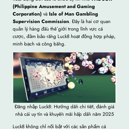
(Philippine Amusement and Gaming
Corporation)
và
Isle of Man Gambling
Supervision Commission
. Đây là hai cơ quan
quản lý hàng đầu thế giới trong lĩnh vực cá
cược, đảm bảo rằng Luck8 hoạt động hợp pháp,
minh bạch và công bằng.
Đăng nhập Luck8: Hướng dẫn chi tiết, đánh giá
nhà cái uy tín và khuyến mãi hấp dẫn năm 2025
Luck8 không chỉ nổi bật với các sản phẩm cá