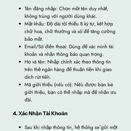
Tên đăng nhập: Chọn một tên duy nhất,
không trùng với người dùng khác.
Mật khẩu: Độ dài tối thiểu 8 ký tự, kết hợp
chữ hoa, chữ thường và số để tăng cường
bảo mật.
Email/Số điện thoại: Dùng để xác minh tài
khoản và nhận thông báo quan trọng.
Họ và tên: Nhập chính xác theo thông tin
trên thẻ ngân hàng để thuận tiện khi giao
dịch rút tiền.
Mã giới thiệu (nếu có): Nếu được bạn bè
giới thiệu, bạn có thể nhập mã để nhận ưu
đãi.
4. Xác Nhận Tài Khoản
Sau khi nhập thông tin, hệ thống sẽ gửi một