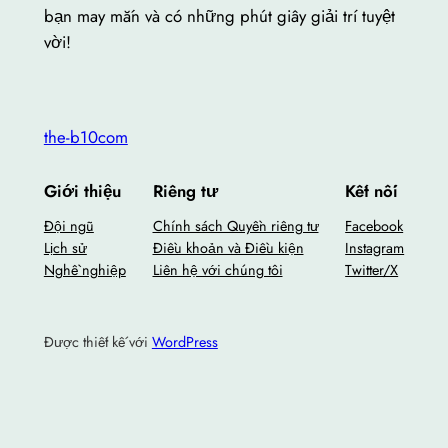
bạn may mắn và có những phút giây giải trí tuyệt
vời!
the-b10com
Giới thiệu
Riêng tư
Kết nối
Đội ngũ
Chính sách Quyền riêng tư
Facebook
Lịch sử
Điều khoản và Điều kiện
Instagram
Nghề nghiệp
Liên hệ với chúng tôi
Twitter/X
Được thiết kế với
WordPress