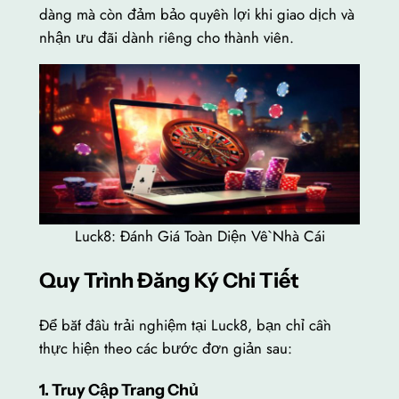
dàng mà còn đảm bảo quyền lợi khi giao dịch và
nhận ưu đãi dành riêng cho thành viên.
Luck8: Đánh Giá Toàn Diện Về Nhà Cái
Quy Trình Đăng Ký Chi Tiết
Để bắt đầu trải nghiệm tại Luck8, bạn chỉ cần
thực hiện theo các bước đơn giản sau:
1. Truy Cập Trang Chủ