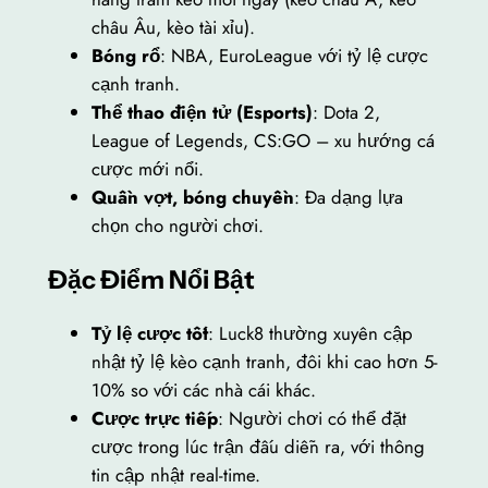
châu Âu, kèo tài xỉu).
Bóng rổ
: NBA, EuroLeague với tỷ lệ cược
cạnh tranh.
Thể thao điện tử (Esports)
: Dota 2,
League of Legends, CS:GO – xu hướng cá
cược mới nổi.
Quần vợt, bóng chuyền
: Đa dạng lựa
chọn cho người chơi.
Đặc Điểm Nổi Bật
Tỷ lệ cược tốt
: Luck8 thường xuyên cập
nhật tỷ lệ kèo cạnh tranh, đôi khi cao hơn 5-
10% so với các nhà cái khác.
Cược trực tiếp
: Người chơi có thể đặt
cược trong lúc trận đấu diễn ra, với thông
tin cập nhật real-time.