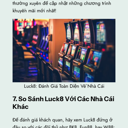
thường xuyên để cập nhật những chương trình
khuyến mãi mới nhất!
Luck8: Đánh Giá Toàn Diện Về Nhà Cái
7. So Sánh Luck8 Với Các Nhà Cái
Khác
Để đánh giá khách quan, hãy xem Luck8 đứng ở
đâu so với các đối thủ như BK8, Fun88, hay W88: