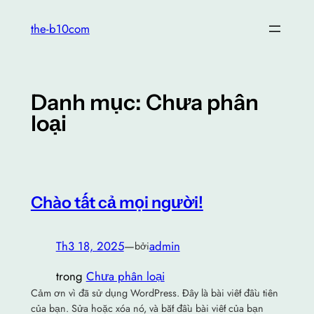
Chuyển
the-b10com
đến
phần
nội
dung
Danh mục:
Chưa phân
loại
Chào tất cả mọi người!
Th3 18, 2025
—
admin
bởi
trong
Chưa phân loại
Cảm ơn vì đã sử dụng WordPress. Đây là bài viết đầu tiên
của bạn. Sửa hoặc xóa nó, và bắt đầu bài viết của bạn