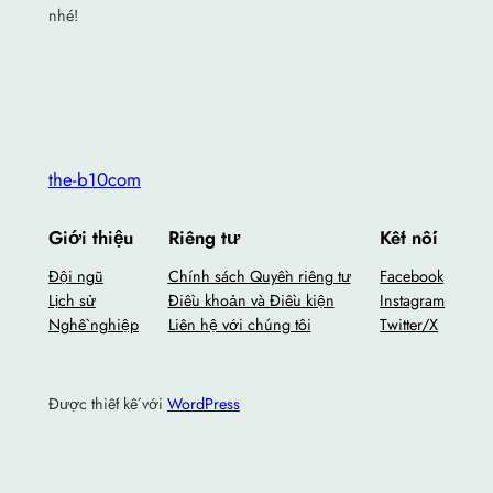
nhé!
the-b10com
Giới thiệu
Riêng tư
Kết nối
Đội ngũ
Chính sách Quyền riêng tư
Facebook
Lịch sử
Điều khoản và Điều kiện
Instagram
Nghề nghiệp
Liên hệ với chúng tôi
Twitter/X
Được thiết kế với
WordPress